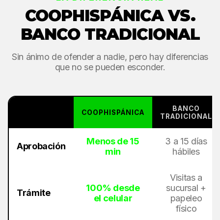
COOPHISPÁNICA VS.
BANCO TRADICIONAL
Sin ánimo de ofender a nadie, pero hay diferencias
que no se pueden esconder.
BANCO
COOPHISPÁNICA
TRADICIONAL
Menos de 15
3 a 15 días
Aprobación
min
hábiles
Visitas a
100% desde
sucursal +
Trámite
el celular
papeleo
físico