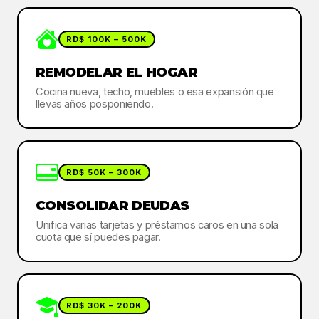
RD$ 100K – 500K
REMODELAR EL HOGAR
Cocina nueva, techo, muebles o esa expansión que
llevas años posponiendo.
RD$ 50K – 300K
CONSOLIDAR DEUDAS
Unifica varias tarjetas y préstamos caros en una sola
cuota que sí puedes pagar.
RD$ 30K – 200K