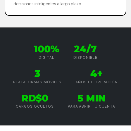
decisiones inteligentes a largo plazo.
100%
24/7
DIGITAL
DISPONIBLE
3
4+
PLATAFORMAS MÓVILES
AÑOS DE OPERACIÓN
RD$0
5 MIN
CARGOS OCULTOS
PARA ABRIR TU CUENTA