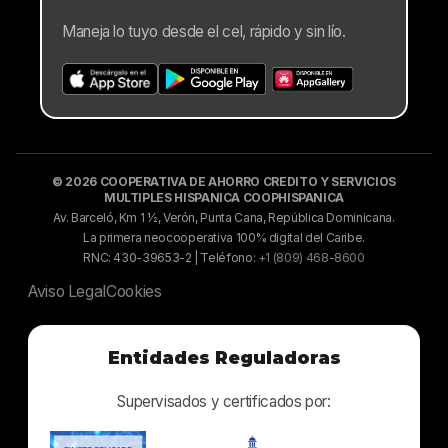
Maneja lo tuyo desde el cel, rápido y sin lío.
© 2026 COOPERATIVA DE AHORRO CREDITO Y SERVICIOS
MULTIPLES HISPANICA COOPHISPANICA
Av. Barceló, Km 1 ½, Verón, Punta Cana, República Dominicana.
La primera neocooperativa 100% digital del Caribe.
RNC: 430-39653-2 | Teléfono:
+1 (809) 468-8600
Aviso Legal
Cookies
Entidades Reguladoras
Supervisados y certificados por: